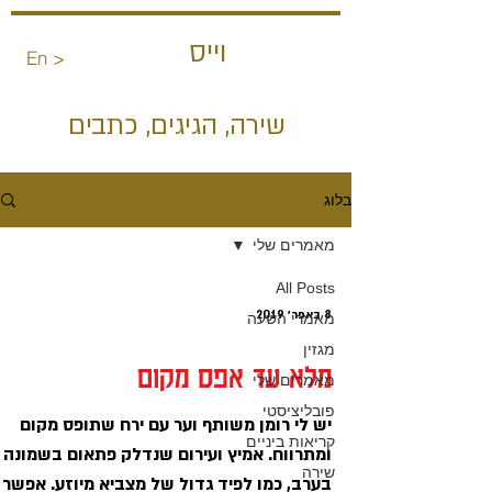
נחי
וייס
En >
שירה, הגיגים, כתבים
בלוג
מאמרים שלי
All Posts
8 באפר׳ 2019
מאמרי השעה
מגזין
מלא עד אפס מקום
מאמרים שלי
פובליציסטי
יש לי רומן משותף וער עם ירח שתופס מקום
קריאות ביניים
ומתרווח. אמיץ ועירום שנדלק פתאום בשמונה
שירה
בערב, כמו לפיד גדול של מצביא מיוזע. אפשר