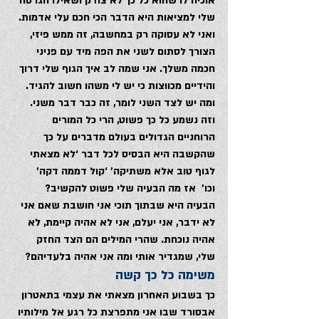
אוכיח לו שהוא כל כך לא צודק ושאילו הגרסה 
שלי למציאות היא הדבר הכי חכם עלי אדמות. 
ואני לא עסוקה רק במחשבה, זה ממש פיזי, 
הצורך לסתום לשני את הפה מיד עם פניני 
חכמה משלך. אני שמה לב איך הגוף שלי דרוך 
והידיים מכווצות כי יש לי משהו חשוב להגיד. 
ומה יש לצד השני לומר, זה כבר דבר משני.
וזה נשמע כל כך פשוט, הרי כל המורים 
הרוחניים הגדולים בעולם מדברים על כך 
שהקשבה היא הבסיס לכל דבר ‘לא מצאתי 
לגוף טוב אלא משתיקה’ ‘קול דממה דקה’  
וכו’  אז מה הבעיה שלי פשוט להקשיב? 
הבעיה היא שבתוך תוכי אני חושבת שאם אני 
לא ידבר, אני יעלם, אני לא אהיה קיימת, לא 
אהיה נוכחת. שהרי המילים הם הצד החזק 
שלי, שמגדיר אותי ומה אני אהיה בלעדיהם?
משימה כל כך קשה
כך בשבוע האחרון מצאתי את עצמי בתאטרון 
אבסורד שבו אני מתפרצת כל רגע אל מילותיו 