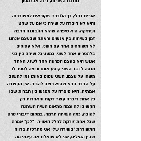
כותבת השורות, דינה אברמסון
אורית גדלי, כך התברר שקוראים למשוררת. 
והיא לא דיברה על שירה כי אם על שקט 
ושתיקה. היא סיפרה שהיא התבוננה הרבה 
זמן בשיחות בין אנשים וראתה שבעצם אנחנו 
לא משוחחים אחד עם השני, אלא עסוקים 
בלהפריע אחד לשני. כמעט כל שיחה בין בני 
אנוש היא בעצם הפרעה אחד לשני. האחד 
מנסה לדבר השני קוטע אותו ורוצה לספר לו 
משהו על עצמו, השני עסוק באותו זמן לחשוב 
על הדבר הבא שהוא רוצה להגיד. אין הקשבה 
אמתית. היא סיפרה על מפגש בין חברות שבו 
כל אחת דיברה עשר דקות והאחרות רק 
הקשיבו לה וכמה פתאום השיח השתנה 
לטובה, כמה השיחה תרמה. במקום דיבורי סרק 
שכל אחת זורקת לחלל האוויר.  “לכן” אמרה 
המשוררת “בשירה שלי אני מתרכזת ברווח 
שבין המילים, אני לא שואלת את עצמי מה 