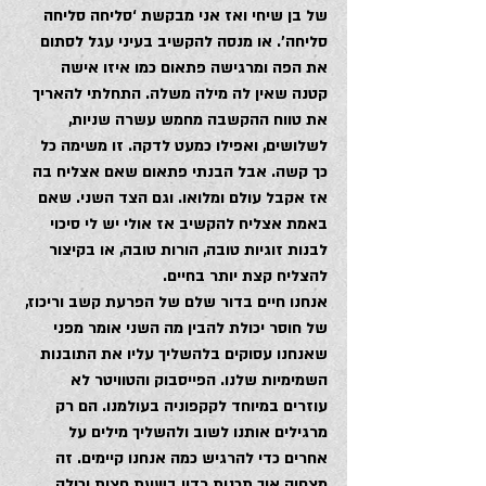
של בן שיחי ואז אני מבקשת ‘סליחה סליחה 
סליחה’. או מנסה להקשיב בעיני עגל לסתום 
את הפה ומרגישה פתאום כמו איזו אישה 
קטנה שאין לה מילה משלה. התחלתי להאריך 
את טווח ההקשבה מחמש עשרה שניות, 
לשלושים, ואפילו כמעט לדקה. זו משימה כל 
כך קשה. אבל הבנתי פתאום שאם אצליח בה 
אז אקבל עולם ומלואו. וגם הצד השני. שאם 
באמת אצליח להקשיב אז אולי יש לי סיכוי 
לבנות זוגיות טובה, הורות טובה, או בקיצור 
להצליח קצת יותר בחיים.
אנחנו חיים בדור שלם של הפרעת קשב וריכוז, 
של חוסר יכולת להבין מה השני אומר מפני 
שאנחנו עסוקים בלהשליך עליו את התובנות 
השמימיות שלנו. הפייסבוק והטוויטר לא 
עוזרים במיוחד לקקפוניה בעולמנו. הם רק 
מרגילים אותנו לשוב ולהשליך מילים על 
אחרים כדי להרגיש כמה אנחנו קיימים. זה 
מצחיק איך תכנית רדיו בשעת חצות יכולה 