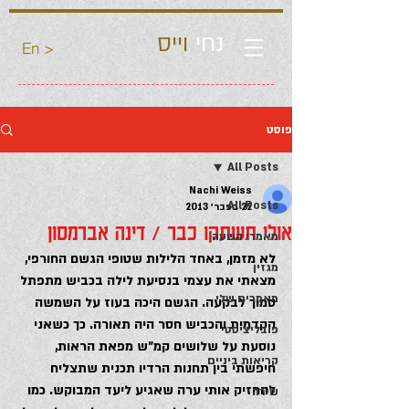
נחי
וייס
En >
פוסט
All Posts
Nachi Weiss
All Posts
22 בפבר׳ 2013
אולי תשתקו כבר / דינה אברמסון
מאמרי השעה
לא מזמן, באחד הלילות שטופי הגשם החורפי, 
מגזין
מצאתי את עצמי בנסיעת לילה בכביש מתפתל 
מאמרים שלי
סמוך לבקעה. הגשם היכה בעוז על השמשה 
הקדמית והכביש חסר היה תאורה. כך כשאני 
פובליציסטי
נוסעת על שלושים קמ”ש מפאת הראות, 
קריאות ביניים
חיפשתי בין תחנות הרדיו תכנית שתצליח 
להחזיק אותי ערה שאגיע ליעד המבוקש. כמו 
שירה