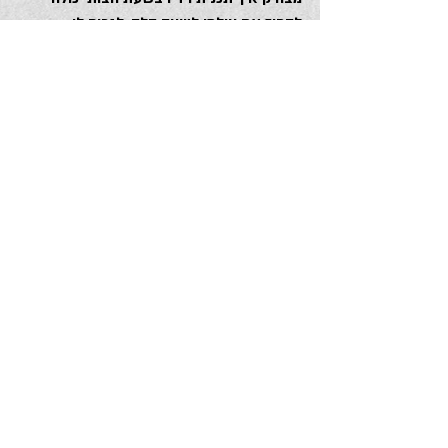
להפוך את עולמי לשעה קלה, לגרום לי 
להתאמן על הקשבה. ואם גם אתם רוצים 
שיעורי בית לשבת הקרובה, כשיושבים בחיק 
חברים או משפחה. נסו להקשיב למישהו חמש 
דקות בלי הפרעה. אשמח אם תספרו לי איך 
ההרגשה. שבת שלום
=
הכותבת הינה עיתונאית,​ מנהלת חברת ‘סימפל 
מדיה’, ובעלת טור במגזין ‘מוצש’ של מקור 
ראשון ל
בלוג של דינה אברמסון
#דינהאברמסון
#מוצש
#שתיקה
#אוריתגדלי
#מקורראשון
מאמרי השעה
פובליציסטי