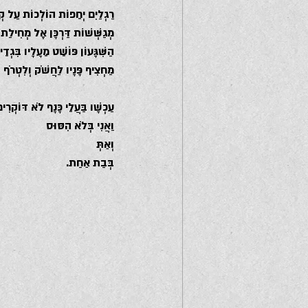
רַגְלַיִם יְחֵפוֹת הוֹלְכוֹת עַל ק
מְגַשְּׁשׁוֹת דַּרְכָּן אֶל מְחִילַת ה
הַשִּׁגָּעוֹן פּוֹשֵׁט מֵעָלָיו בִּגְדֵי 
מַחְצִיף פָּנָיו לַחֲשֹׁק וְלִטְרֹף
עַכְשָׁו בַּעֲלֵי כָּנָף לֹא דּוֹקְרִים
וַאֲנִי בְּלֹא הִסּוּס
וְאַתְּ
בְּבַת אַחַת.