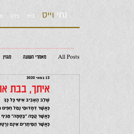
נחי
וייס
בית
בלוג
מו
All Posts
מאמרי השעה
מגזין
13 במאי 2020
איתך, בבת א
שְׁלַב הָאָבִיב אִיטִּי כָּל כָּךְ
כַּאֲשֶׁר דִּמְדּוּמֵי נָמֵל חַפִּים מ
כַּאֲשֶׁר קָפֶה ״בָּסְמָה״ מֵגִיף דּ
כַּאֲשֶׁר הַמֵּיתָרִים אֵינָם נִרְטָ