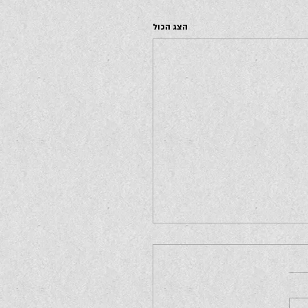
הצג הכול
עַ הוּא מָה שֶׁנִּשְׁאַר עוֹמֵד וְחַי
ְּשֶׁהַפְּרָחִים נוֹבְלִים כְּשֶׁהַמְּטוֹסִים
כְּשֶׁאַתְּ מַרְתִּיחָה...