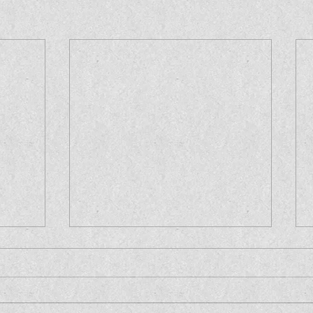
בוקר ברומא
הגעגוע
מֻקְדָּם בַּבֹּקֶר אֲנִי קָם וְעוֹזֵב אֶל תַּחֲנַת
הַגַּעֲגוּ
הָרַכֶּבֶת וּמָה שֶׁמְּנַחֵם אוֹתִי הִיא הַיְּצִירָה;
לְעוֹלָם כ
זוֹ הַמַּשְׁאִירָה אוֹתִי חֵלֶק...
חוֹלְפִים 