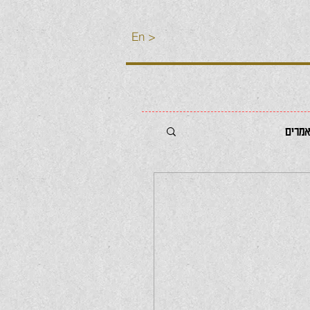
En >
מרים