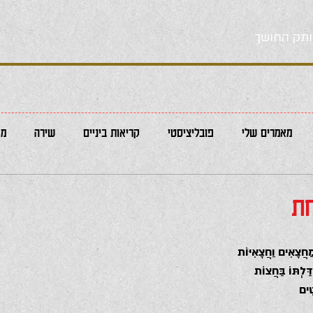
תק החושך
מאמרים שלי
פובליציסטי
קריאות ביניים
שירה
מא
חת
ֵחֲצָאִים וַחֲצָאִיּוֹת 
ַלְתּוֹ בַּחֲצוֹת 
טִים