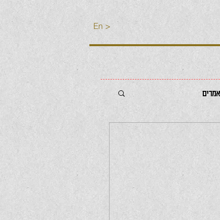
En >
מרים