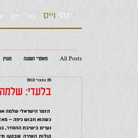
נחי
וייס
בית
בלוג
מו
All Posts
מאמרי השעה
מגזין
25 בפבר׳ 2012
בלעדי: שלמה 
 הזמר הישראלי שלמה ארצי
כשהוא חבוש כיפה – מאזי
נערים בישיבת ההסדר, במ