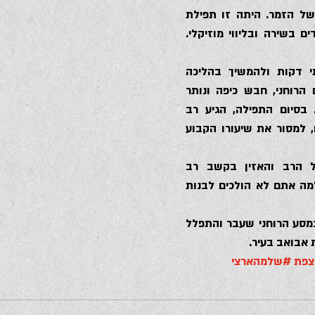
הבוקר תפסו את אוזניו של הזמר. היתה זו תפילת 
הלל אותה קיימו התלמידים בשירה ובליווי מוזיקלי. 
ארצי תכנן להיכנס לשתי דקות ולהמשיך בהליכה 
היומית, אך נשבה בקסם הרוחני, חבש כיפה ונותר 
במקום במשך כשעתיים. בסיום התפילה, הגיע רב 
העיר, הרב שמואל אליהו, למסור את שיעורו הקבוע 
ארצי התיישב לצדו של הרב והאזין בקשב רב 
לדברים. “עם כזה אור, למה אתם לא הולכים לבנות 
גם בשבת המשיך ארצי במסע הרוחני שעבר והתפלל 
אבואב בעיר.
פת
#שלמהארצי