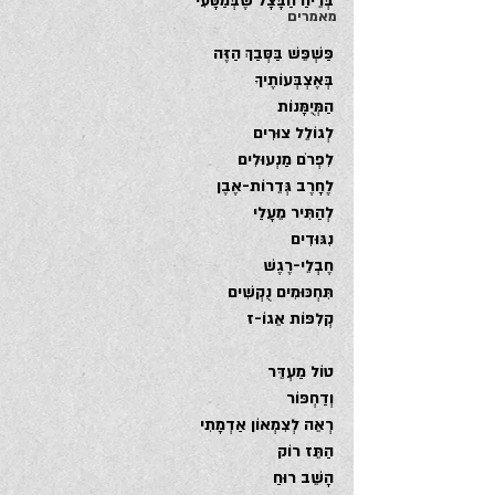
בְּרֵיחַ הַבָּצָל שֶׁבְּמַטָּעִי
מאמרים
פַּשְׁפֵּשׁ בַּסְּבַךְ הַזֶּה
בְּאֶצְבְּעוֹתֶיךָ
הַמְּיֻמָּנוֹת
לְגוֹלֵל צוּרִים
לִפְרֹם מַנְעוּלִים
לֶחָרֶב גְּדֵרוֹת-אֶבֶן
לְהַתִּיר מֵעָלַי
נִגּוּדִים
חֶבְלֵי-רֶגֶשׁ
תִּחְכּוּמִים נֻקְשִׁים
קְלִפּוֹת אֵגוֹ-ז
טוֹל מַעְדֵּר
וְדַחְפּוֹר
רְאֵה לְצִמְאוֹן אַדְמָתִי
הַתֵּז רוֹק
הָשֵׁב רוּחַ