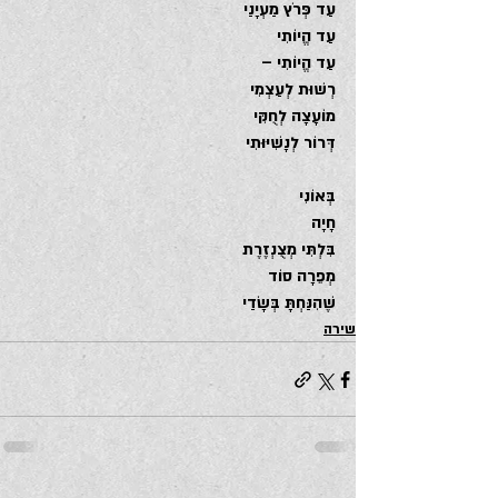
עַד פְּרֹץ מַעְיָנַי
עַד הֱיוֹתִי
עַד הֱיוֹתִי –
רְשׁוּת לְעַצְמִי
מוֹעָצָה לְחֻקִּי
דְּרוֹר לְנָשִׁיּוּתִי
בְּאוֹנִי
חָיָה
בִּלְתִּי מְצֻנְזֶרֶת
מְפֵרָה סוֹד
שֶׁהִנַּחְתָּ בְּשָׂדַי
שירה