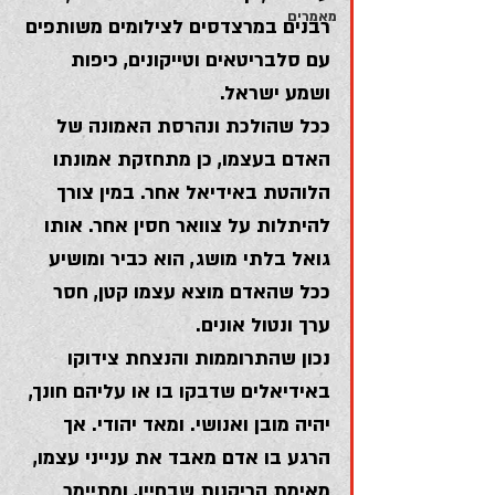
מאמרים
רבנים במרצדסים לצילומים משותפים 
עם סלבריטאים וטייקונים, כיפות 
ושמע ישראל.
ככל שהולכת ונהרסת האמונה של 
האדם בעצמו, כן מתחזקת אמונתו 
הלוהטת באידיאל אחר. במין צורך 
להיתלות על צוואר חסין אחר. אותו 
גואל בלתי מושג, הוא כביר ומושיע 
ככל שהאדם מוצא עצמו קטן, חסר 
ערך ונטול אונים.
נכון שהתרוממות והנצחת צידוקו 
באידיאלים שדבקו בו או עליהם חונך, 
יהיה מובן ואנושי. ומאד יהודי. אך 
הרגע בו אדם מאבד את ענייני עצמו, 
מאימת הריקנות שבחייו, ומתיימר 