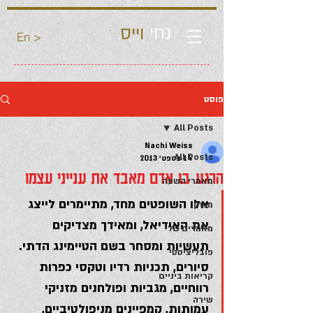
נחי
וייס
En >
פוסט
All Posts
Nachi Weiss
All Posts
14 בספט׳ 2013
הרגע בו אדם מאבד את ענייני עצמו
מאמרי השעה
אלו השופטים מחד, מתיימרים לייצג 
מגזין
את האידיאל, ומאידך מצדיקים 
מאמרים שלי
תעשיות ומסחר בשם הטיימינג הדתי. 
פובליציסטי
סיורים, תכניות רדיו וטקסי כפרות 
קריאות ביניים
רווחיים, מגביות ופולחנים מזניקי 
שירה
עמותות, קמפיינים מניפולטיביים, 