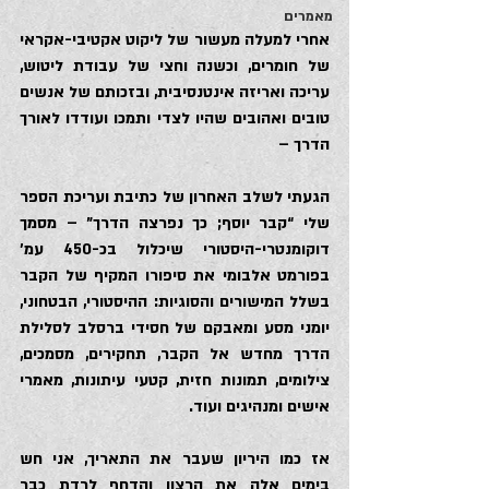
מאמרים
אחרי למעלה מעשור של ליקוט אקטיבי-אקראי 
של חומרים, וכשנה וחצי של עבודת ליטוש, 
עריכה ואריזה אינטנסיבית, ובזכותם של אנשים 
טובים ואהובים שהיו לצדי ותמכו ועודדו לאורך 
הדרך –
הגעתי לשלב האחרון של כתיבת ועריכת הספר 
שלי “קבר יוסף; כך נפרצה הדרך” – מסמך 
דוקומנטרי-היסטורי שיכלול בכ-450 עמ’ 
בפורמט אלבומי את סיפורו המקיף של הקבר 
בשלל המישורים והסוגיות: ההיסטורי, הבטחוני, 
יומני מסע ומאבקם של חסידי ברסלב לסלילת 
הדרך מחדש אל הקבר, תחקירים, מסמכים, 
צילומים, תמונות חזית, קטעי עיתונות, מאמרי 
אישים ומנהיגים ועוד.
אז כמו היריון שעבר את התאריך, אני חש 
בימים אלה את הרצון והדחף לרדת כבר 