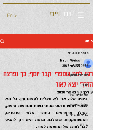
נחי
וייס
En >
פוסט
All Posts
Nachi Weiss
All Posts
21 ביוני 2017
רגע לפני שספרי ‘קבר יוסף; כך נפרצה
מאמרי השעה
הדרך’ יוצא לאור
מגזין
עודכן:
30 באפר׳ 2020
מאמרים שלי
בימים אלה אני לא מצליח לעצום עין. כל תא 
פובליציסטי
בגופי רוחש ורוטט מהתרגשות ותחושת סיפוק, 
כאילו מרפרפים בתוכי אלפי פרפרים, 
קריאות ביניים
וההשתוקקות שהולכת וגואה היא רק להגיע 
שירה
כבר לעונג של ההוצאה לאור.