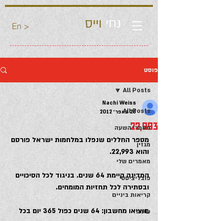
נחי
וייס
En >
פוסט
All Posts
Nachi Weiss
All Posts
26 באפר׳ 2012
22,993
מאמרי השעה
מספר החללים שנפלו במלחמות ישראל פורסם 
מגזין
והוא 22,993.
מאמרים שלי
המדינה קיימת 64 שנים. בניגוד לכל הסיכויים 
פובליציסטי
ובסתירה לכל תחזיות המומחים.
קריאות ביניים
תוציאו מחשבון: 64 שנים כפול 365 יום בכל 
שירה